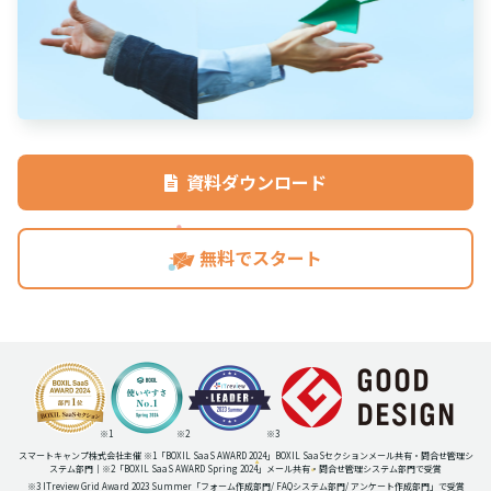
資料ダウンロード
無料でスタート
※1
※2
※3
スマートキャンプ株式会社主催 ※1「BOXIL SaaS AWARD 2024」BOXIL SaaSセクションメール共有・問合せ管理シ
ステム部門｜※2「BOXIL SaaS AWARD Spring 2024」メール共有・問合せ管理システム部門で受賞
※3 ITreview Grid Award 2023 Summer
「フォーム作成部門
/ FAQシステム部門
/ アンケート作成部門」
で受賞