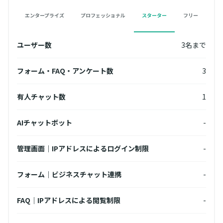
エンタープライズ
プロフェッショナル
スターター
フリー
名まで
ユーザー数
3名まで
ユー
無制限
フォーム・FAQ・アンケート数
3
フォ
3
有人チャット数
1
有人
無制限
AIチャットボット
-
AI
10個
管理画面｜IPアドレスによるログイン制限
-
管理
フォーム｜ビジネスチャット連携
-
フォ
10個
FAQ｜IPアドレスによる閲覧制限
-
FA