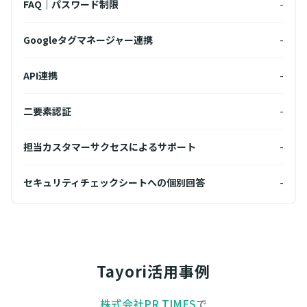
FAQ｜パスワード制限
-
FA
-
Googleタグマネージャー連携
-
Go
-
API連携
-
API
-
二要素認証
-
二要
-
担当カスタマーサクセスによるサポート
-
担当
-
セキュリティチェックシートへの個別回答
-
セキ
Tayori活用事例
株式会社PR TIMES
で